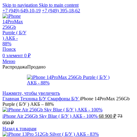
Skip to navigation
Skip to main content
+7 (949) 649-10-19
+7 (949) 395-18-62
Поиск
0
элемент
0
₽
Меню
Распродажа
Продано
Нажмите, чтобы увеличить
Главная
Техника Б/У
Смарфоны Б/У
iPhone 14ProMax 256Gb
Purple ( Б/У ) АКБ – 88%
iPhone Air 256Gb Sky Blue ( Б/У ) АКБ - 100%
68 900
₽
73
050
₽
Назад к товарам