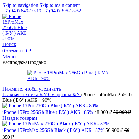
Skip to navigation
Skip to main content
+7 (949) 649-10-19
+7 (949) 395-18-62
Поиск
0
элемент
0
₽
Меню
Распродажа
Продано
Нажмите, чтобы увеличить
Главная
Техника Б/У
Смарфоны Б/У
iPhone 15ProMax 256Gb
Blue ( Б/У ) АКБ – 90%
iPhone 15Pro 256Gb Blue ( Б/У ) АКБ - 86%
48 000
₽
50 900
₽
Назад к товарам
iPhone 15ProMax 256Gb Black ( Б/У ) АКБ - 87%
56 900
₽
60
350
₽