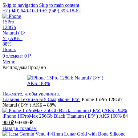
Skip to navigation
Skip to main content
+7 (949) 649-10-19
+7 (949) 395-18-62
Поиск
0
элемент
0
₽
Меню
Распродажа
Продано
Нажмите, чтобы увеличить
Главная
Техника Б/У
Смарфоны Б/У
iPhone 15Pro 128Gb
Natural ( Б/У ) АКБ – 88%
iPhone 16ProMax 256Gb Black Titanium ( Б/У ) АКБ 100%
84
900
₽
90 000
₽
Назад к товарам