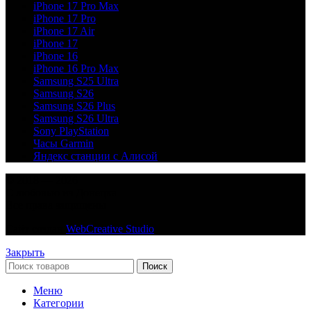
iPhone 17 Pro Max
iPhone 17 Pro
iPhone 17 Air
iPhone 17
iPhone 16
iPhone 16 Pro Max
Samsung S25 Ultra
Samsung S26
Samsung S26 Plus
Samsung S26 Ultra
Sony PlayStation
Часы Garmin
Яндекс станции с Алисой
© 2018 — 2026
С любовью из Донецка
Все права защищены
Сайт создан
WebCreative Studio
Закрыть
Поиск
Меню
Категории