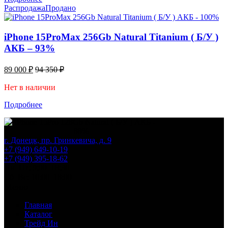
Распродажа
Продано
iPhone 15ProMax 256Gb Natural Titanium ( Б/У )
АКБ – 93%
89 000
₽
94 350
₽
Нет в наличии
Подробнее
г. Донецк, пр. Гринкевича, д. 9
+7 (949) 649-10-19
+7 (949) 395-18-62
Пн–Пт: 9:00–18:30
Сб–Вс: 10:00–18:00
Меню
Главная
Каталог
Трейд Ин