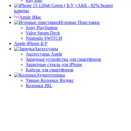
Ray Ban
Экшен
камеры
Apple iMac
Игровые Приставки
Sony PlayStation
Valve Steam Deck
Nintendo SWITCH
Apple iPhone Б/У
Аксессуары
Аксессуары Apple
Зарядные устройства для смартфонов
Защитные стекла для iPhone
Кабели для смартфонов
Аудиотехника
Умные Колонки Яндекс
Колонки JBL
JBL Charge 5
JBL Flip 6
JBL PartyBox On-The-Go
Корзина
Закрыть
Главная
Магазин