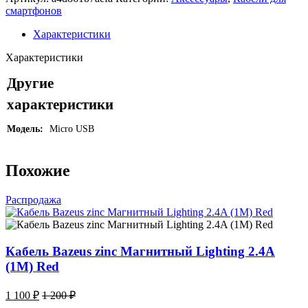
Baseus
смартфонов
cafule
Cable
Характеристики
USB
For
Характеристики
Micro
2.4A
Другие
1m
характеристики
Gray+Black
Модель:
Micro USB
Похожие
Распродажа
Кабель Bazeus zinc Магнитный Lighting 2.4A
(1M) Red
1 100
₽
1 200
₽