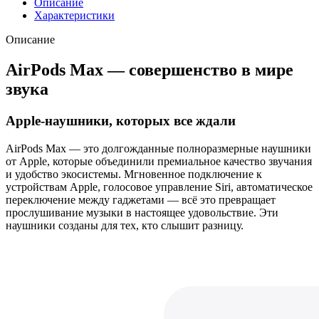
Описание
2024
Характеристики
Type-
C
Описание
Midnight
(
AirPods Max — совершенство в мире
Черный
звука
)
Apple-наушники, которых все ждали
AirPods Max — это долгожданные полноразмерные наушники
от Apple, которые объединили премиальное качество звучания
и удобство экосистемы. Мгновенное подключение к
устройствам Apple, голосовое управление Siri, автоматическое
переключение между гаджетами — всё это превращает
прослушивание музыки в настоящее удовольствие. Эти
наушники созданы для тех, кто слышит разницу.