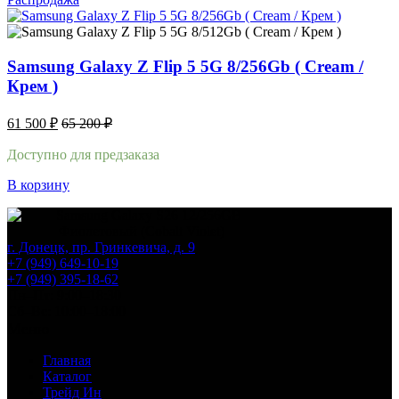
Samsung Galaxy Z Flip 5 5G 8/256Gb ( Cream /
Крем )
61 500
₽
65 200
₽
Доступно для предзаказа
В корзину
г. Донецк, пр. Гринкевича, д. 9
+7 (949) 649-10-19
+7 (949) 395-18-62
Пн–Пт: 9:00–18:30
Сб–Вс: 10:00–18:00
Меню
Главная
Каталог
Трейд Ин