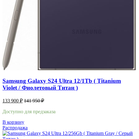
Samsung Galaxy S24 Ultra 12/1Tb ( Titanium
Violet / Фиолетовый Титан )
133 900
₽
141 950
₽
Доступно для предзаказа
В корзину
Распродажа