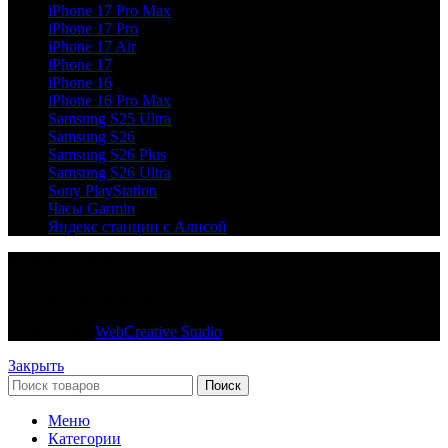
iPhone 17 Pro Max
iPhone 17 Pro
iPhone 17 Air
iPhone 17
iPhone 16
iPhone 16 Pro Max
Samsung S25 Ultra
Samsung S26
Samsung S26 Plus
Samsung S26 Ultra
Sony PlayStation
Часы Garmin
Яндекс станции с Алисой
© 2018 — 2026
С любовью из Донецка
Все права защищены
Сайт создан
WebCreative Studio
Закрыть
Поиск
Меню
Категории