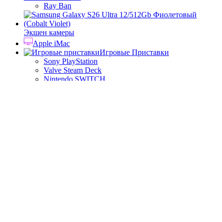
Ray Ban
Экшен камеры
Apple iMac
Игровые Приставки
Sony PlayStation
Valve Steam Deck
Nintendo SWITCH
Apple iPhone Б/У
Аксессуары
Аксессуары Apple
Зарядные устройства для смартфонов
Защитные стекла для iPhone
Кабели для смартфонов
Аудиотехника
Умные Колонки Яндекс
Колонки JBL
JBL Charge 5
JBL Flip 6
JBL PartyBox On-The-Go
Корзина
Закрыть
Главная