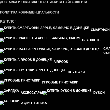
ДОСТАВКА И ОПЛАТА
КОНТАКТЫ
КАРТА САЙТА
ОФЕРТА
ПОЛИТИКА КОНФИДЕНЦИАЛЬНОСТИ
Каталог
СМАРТФО
ПЛАНШЕТЫ
СМ
ЧА
AIRPODS
НОУТБУКИ
ИГРОВЫЕ ПРИСТАВКИ
АКСЕССУАРЫ
DYSON
АУДИОТЕХНИКА