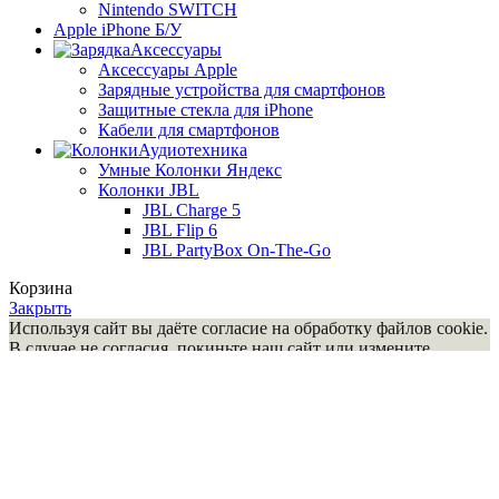
Nintendo SWITCH
Apple iPhone Б/У
Аксессуары
Аксессуары Apple
Зарядные устройства для смартфонов
Защитные стекла для iPhone
Кабели для смартфонов
Аудиотехника
Умные Колонки Яндекс
Колонки JBL
JBL Charge 5
JBL Flip 6
JBL PartyBox On-The-Go
Корзина
Закрыть
Используя сайт вы даёте согласие на обработку файлов cookie.
В случае не согласия, покиньте наш сайт или измените
настройки своего браузера.Используя наш сайт, вы
автоматически соглашаетесь с офертой и политикой
конфиденциальности. В связи c нестабильностью курса валют,
актуальную цену уточняйте.
Понятно
Главная
Магазин
Меню