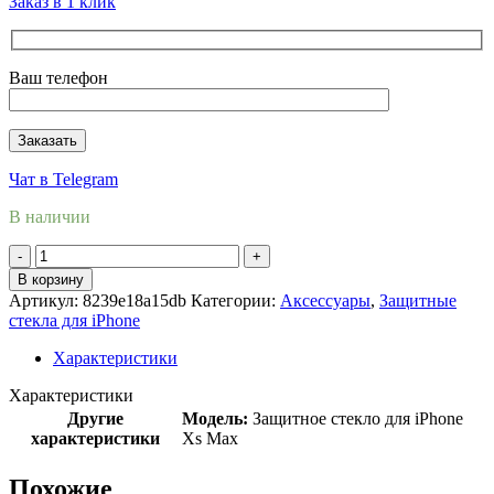
Заказ в 1 клик
Ваш телефон
Чат в Telegram
В наличии
Количество
товара
В корзину
Защитное
Артикул:
8239e18a15db
Категории:
Аксессуары
,
Защитные
стекло
стекла для iPhone
Remax
3D
Характеристики
to
Apple
Характеристики
iPhone
Другие
Модель:
Защитное стекло для iPhone
XsMax
характеристики
Xs Max
Похожие