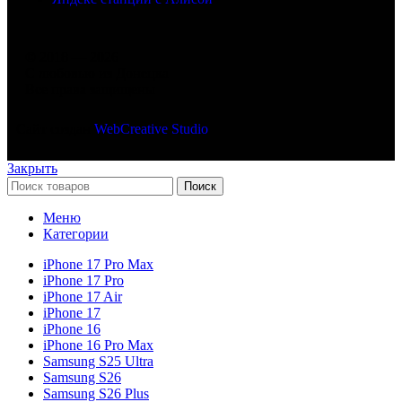
© 2018 — 2026
С любовью из Донецка
Все права защищены
Сайт создан
WebCreative Studio
Закрыть
Поиск
Меню
Категории
iPhone 17 Pro Max
iPhone 17 Pro
iPhone 17 Air
iPhone 17
iPhone 16
iPhone 16 Pro Max
Samsung S25 Ultra
Samsung S26
Samsung S26 Plus