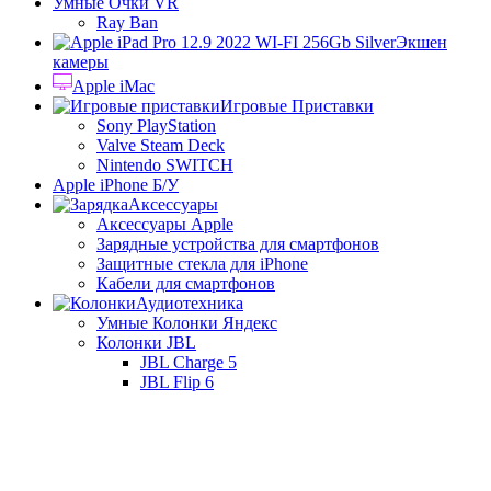
Умные Очки VR
Ray Ban
Экшен
камеры
Apple iMac
Игровые Приставки
Sony PlayStation
Valve Steam Deck
Nintendo SWITCH
Apple iPhone Б/У
Аксессуары
Аксессуары Apple
Зарядные устройства для смартфонов
Защитные стекла для iPhone
Кабели для смартфонов
Аудиотехника
Умные Колонки Яндекс
Колонки JBL
JBL Charge 5
JBL Flip 6
JBL PartyBox On-The-Go
Корзина
Закрыть
Главная