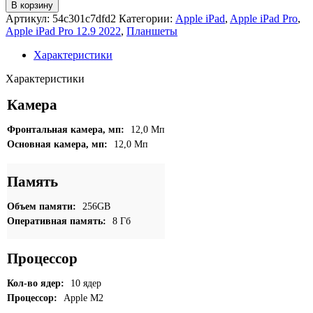
товара
В корзину
Apple
Артикул:
54c301c7dfd2
Категории:
Apple iPad
,
Apple iPad Pro
,
iPad
Apple iPad Pro 12.9 2022
,
Планшеты
Pro
12.9
Характеристики
2022
WI-
Характеристики
FI
256Gb
Камера
Silver
Фронтальная камера, мп:
12,0 Мп
Основная камера, мп:
12,0 Мп
Память
Объем памяти:
256GB
Оперативная память:
8 Гб
Процессор
Кол-во ядер:
10 ядер
Процессор:
Apple M2