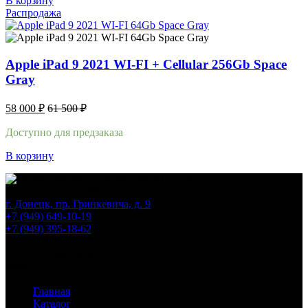
В корзину
Распродажа
Apple iPad 9 2021 WI-FI + Cellular 256Gb Space
Gray
58 000
₽
61 500
₽
Доступно для предзаказа
В корзину
г. Донецк, пр. Гринкевича, д. 9
+7 (949) 649-10-19
+7 (949) 395-18-62
Пн–Пт: 9:00–18:30
Сб–Вс: 10:00–18:00
Меню
Главная
Каталог