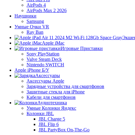
AirPods 4
AirPods Max 2 2026
Наушники
Samsung
Умные Очки VR
Ray Ban
Экше
Apple iMac
Игровые Приставки
Sony PlayStation
Valve Steam Deck
Nintendo SWITCH
Apple iPhone Б/У
Аксессуары
Аксессуары Apple
Зарядные устройства для смартфонов
Защитные стекла для iPhone
Кабели для смартфонов
Аудиотехника
Умные Колонки Яндекс
Колонки JBL
JBL Charge 5
JBL Flip 6
JBL PartyBox On-The-Go