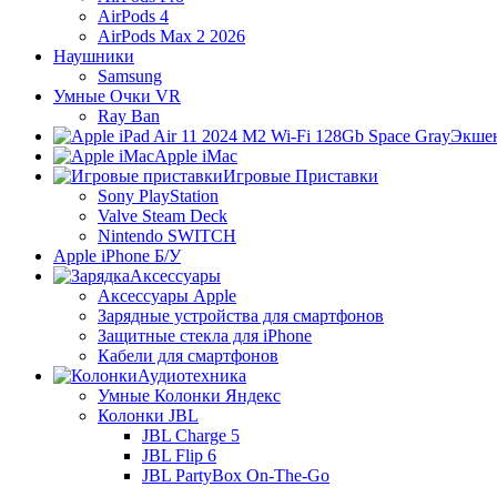
AirPods 4
AirPods Max 2 2026
Наушники
Samsung
Умные Очки VR
Ray Ban
Экше
Apple iMac
Игровые Приставки
Sony PlayStation
Valve Steam Deck
Nintendo SWITCH
Apple iPhone Б/У
Аксессуары
Аксессуары Apple
Зарядные устройства для смартфонов
Защитные стекла для iPhone
Кабели для смартфонов
Аудиотехника
Умные Колонки Яндекс
Колонки JBL
JBL Charge 5
JBL Flip 6
JBL PartyBox On-The-Go