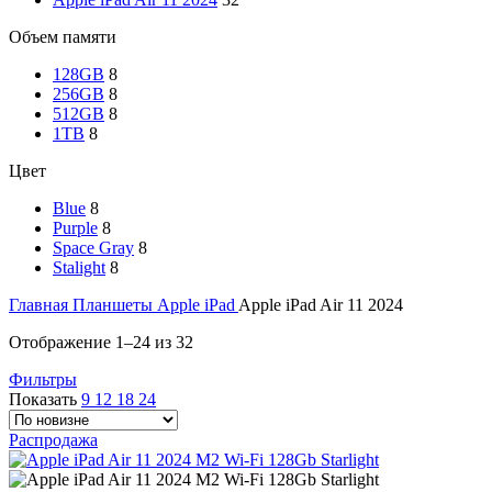
Объем памяти
128GB
8
256GB
8
512GB
8
1TB
8
Цвет
Blue
8
Purple
8
Space Gray
8
Stalight
8
Главная
Планшеты
Apple iPad
Apple iPad Air 11 2024
Отображение 1–24 из 32
Фильтры
Показать
9
12
18
24
Распродажа