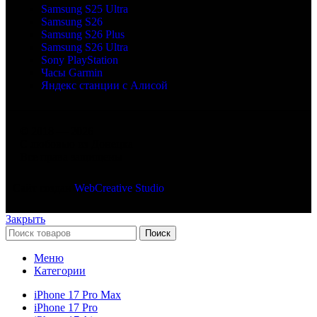
Samsung S25 Ultra
Samsung S26
Samsung S26 Plus
Samsung S26 Ultra
Sony PlayStation
Часы Garmin
Яндекс станции с Алисой
© 2018 — 2026
С любовью из Донецка
Все права защищены
Сайт создан
WebCreative Studio
Закрыть
Поиск
Меню
Категории
iPhone 17 Pro Max
iPhone 17 Pro