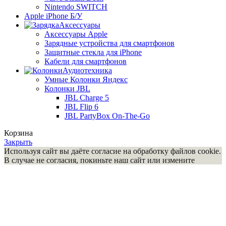
Nintendo SWITCH
Apple iPhone Б/У
Аксессуары
Аксессуары Apple
Зарядные устройства для смартфонов
Защитные стекла для iPhone
Кабели для смартфонов
Аудиотехника
Умные Колонки Яндекс
Колонки JBL
JBL Charge 5
JBL Flip 6
JBL PartyBox On-The-Go
Корзина
Закрыть
Используя сайт вы даёте согласие на обработку файлов cookie.
В случае не согласия, покиньте наш сайт или измените
настройки своего браузера.Используя наш сайт, вы
автоматически соглашаетесь с офертой и политикой
конфиденциальности. В связи c нестабильностью курса валют,
актуальную цену уточняйте.
Понятно
Главная
Магазин
Меню