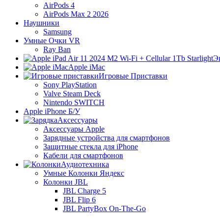
AirPods 4
AirPods Max 2 2026
Наушники
Samsung
Умные Очки VR
Ray Ban
Э
Apple iMac
Игровые Приставки
Sony PlayStation
Valve Steam Deck
Nintendo SWITCH
Apple iPhone Б/У
Аксессуары
Аксессуары Apple
Зарядные устройства для смартфонов
Защитные стекла для iPhone
Кабели для смартфонов
Аудиотехника
Умные Колонки Яндекс
Колонки JBL
JBL Charge 5
JBL Flip 6
JBL PartyBox On-The-Go