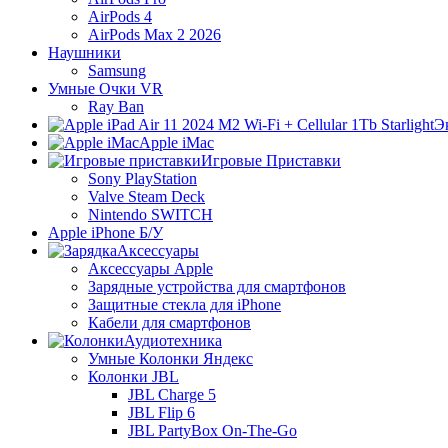
AirPods 4
AirPods Max 2 2026
Наушники
Samsung
Умные Очки VR
Ray Ban
Э
Apple iMac
Игровые Приставки
Sony PlayStation
Valve Steam Deck
Nintendo SWITCH
Apple iPhone Б/У
Аксессуары
Аксессуары Apple
Зарядные устройства для смартфонов
Защитные стекла для iPhone
Кабели для смартфонов
Аудиотехника
Умные Колонки Яндекс
Колонки JBL
JBL Charge 5
JBL Flip 6
JBL PartyBox On-The-Go