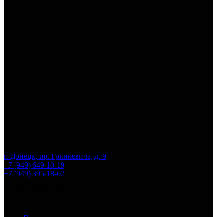
г. Донецк, пр. Гринкевича, д. 9
+7 (949) 649-10-19
+7 (949) 395-18-62
Пн–Пт: 9:00–18:30
Сб–Вс: 10:00–18:00
Меню