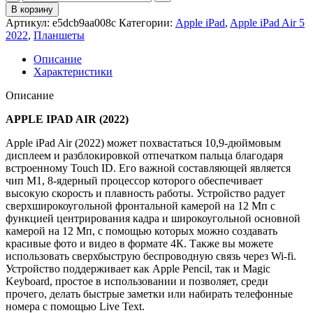
товара
В корзину
Apple
Артикул:
e5dcb9aa008c
Категории:
Apple iPad
,
Apple iPad Air 5
iPad
2022
,
Планшеты
Air
5
Описание
2022
Характеристики
WI-
FI
Описание
+
Cellular
APPLE IPAD AIR (2022)
256Gb
Apple iPad Air (2022) может похвастаться 10,9-дюймовым
Space
дисплеем и разблокировкой отпечатком пальца благодаря
Gray
встроенному Touch ID. Его важной составляющей является
чип М1, 8-ядерный процессор которого обеспечивает
высокую скорость и плавность работы. Устройство радует
сверхширокоугольной фронтальной камерой на 12 Мп с
функцией центрирования кадра и широкоугольной основной
камерой на 12 Мп, с помощью которых можно создавать
красивые фото и видео в формате 4К. Также вы можете
использовать сверхбыструю беспроводную связь через Wi-fi.
Устройство поддерживает как Apple Pencil, так и Magic
Keyboard, простое в использовании и позволяет, среди
прочего, делать быстрые заметки или набирать телефонные
номера с помощью Live Text.