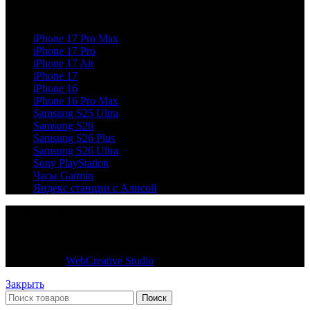
Популярное
iPhone 17 Pro Max
iPhone 17 Pro
iPhone 17 Air
iPhone 17
iPhone 16
iPhone 16 Pro Max
Samsung S25 Ultra
Samsung S26
Samsung S26 Plus
Samsung S26 Ultra
Sony PlayStation
Часы Garmin
Яндекс станции с Алисой
© 2018 — 2026
С любовью из Донецка
Все права защищены
Сайт создан
WebCreative Studio
Закрыть
Поиск