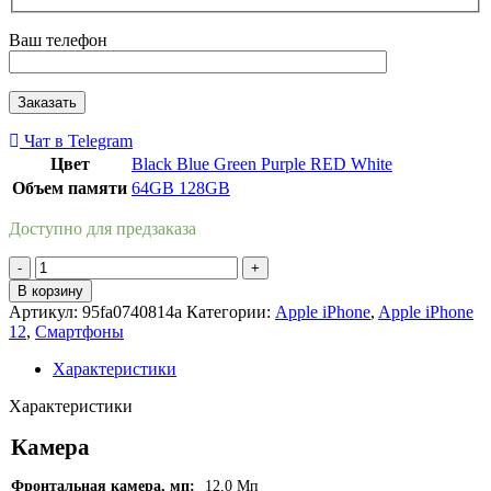
Ваш телефон
Чат в Telegram
Цвет
Black
Blue
Green
Purple
RED
White
Объем памяти
64GB
128GB
Доступно для предзаказа
Количество
товара
В корзину
Apple
Артикул:
95fa0740814a
Категории:
Apple iPhone
,
Apple iPhone
iPhone
12
,
Смартфоны
12
128GB
Характеристики
(Белый
|
Характеристики
White)
Камера
Фронтальная камера, мп:
12,0 Мп