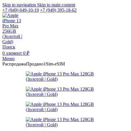
Skip to navigation
Skip to main content
+7 (949) 649-10-19
+7 (949) 395-18-62
Поиск
0
элемент
0
₽
Меню
Распродажа
Продано
1Sim-eSIM