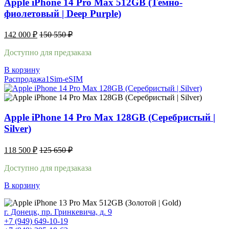
Apple iPhone 14 Pro Max 512GB (Тёмно-
фиолетовый | Deep Purple)
142 000
₽
150 550
₽
Доступно для предзаказа
В корзину
Распродажа
1Sim-eSIM
Apple iPhone 14 Pro Max 128GB (Серебристый |
Silver)
118 500
₽
125 650
₽
Доступно для предзаказа
В корзину
г. Донецк, пр. Гринкевича, д. 9
+7 (949) 649-10-19