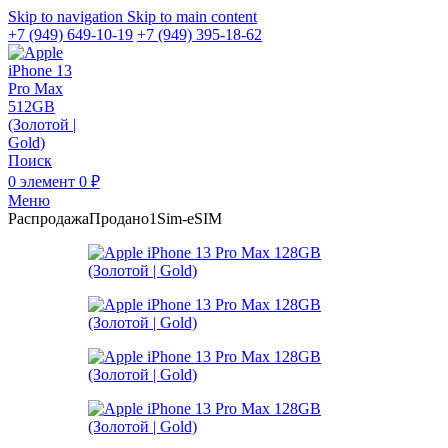
Skip to navigation
Skip to main content
+7 (949) 649-10-19
+7 (949) 395-18-62
Поиск
0
элемент
0
₽
Меню
Распродажа
Продано
1Sim-eSIM