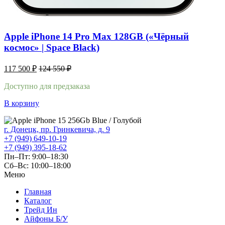
Apple iPhone 14 Pro Max 128GB («Чёрный
космос» | Space Black)
117 500
₽
124 550
₽
Доступно для предзаказа
В корзину
г. Донецк, пр. Гринкевича, д. 9
+7 (949) 649-10-19
+7 (949) 395-18-62
Пн–Пт: 9:00–18:30
Сб–Вс: 10:00–18:00
Меню
Главная
Каталог
Трейд Ин
Айфоны Б/У