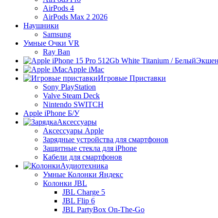
AirPods 4
AirPods Max 2 2026
Наушники
Samsung
Умные Очки VR
Ray Ban
Экшен
Apple iMac
Игровые Приставки
Sony PlayStation
Valve Steam Deck
Nintendo SWITCH
Apple iPhone Б/У
Аксессуары
Аксессуары Apple
Зарядные устройства для смартфонов
Защитные стекла для iPhone
Кабели для смартфонов
Аудиотехника
Умные Колонки Яндекс
Колонки JBL
JBL Charge 5
JBL Flip 6
JBL PartyBox On-The-Go