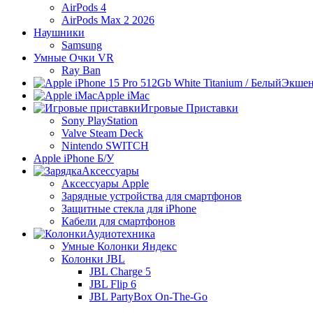
AirPods 4
AirPods Max 2 2026
Наушники
Samsung
Умные Очки VR
Ray Ban
Экшен
Apple iMac
Игровые Приставки
Sony PlayStation
Valve Steam Deck
Nintendo SWITCH
Apple iPhone Б/У
Аксессуары
Аксессуары Apple
Зарядные устройства для смартфонов
Защитные стекла для iPhone
Кабели для смартфонов
Аудиотехника
Умные Колонки Яндекс
Колонки JBL
JBL Charge 5
JBL Flip 6
JBL PartyBox On-The-Go