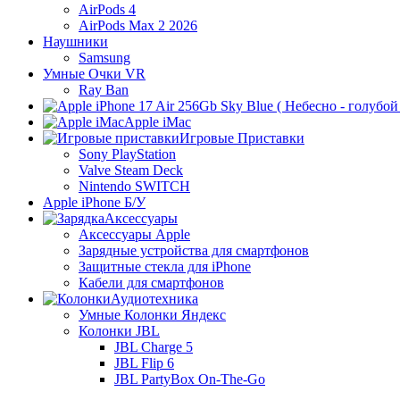
AirPods 4
AirPods Max 2 2026
Наушники
Samsung
Умные Очки VR
Ray Ban
Apple iMac
Игровые Приставки
Sony PlayStation
Valve Steam Deck
Nintendo SWITCH
Apple iPhone Б/У
Аксессуары
Аксессуары Apple
Зарядные устройства для смартфонов
Защитные стекла для iPhone
Кабели для смартфонов
Аудиотехника
Умные Колонки Яндекс
Колонки JBL
JBL Charge 5
JBL Flip 6
JBL PartyBox On-The-Go