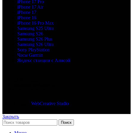
iPhone 17 Pro
iPhone 17 Air
iPhone 17
iPhone 16
iPhone 16 Pro Max
Samsung S25 Ultra
Samsung S26
Samsung S26 Plus
Samsung S26 Ultra
Sony PlayStation
Часы Garmin
Яндекс станции с Алисой
© 2018 — 2026
С любовью из Донецка
Все права защищены
Сайт создан
WebCreative Studio
Закрыть
Поиск
Меню