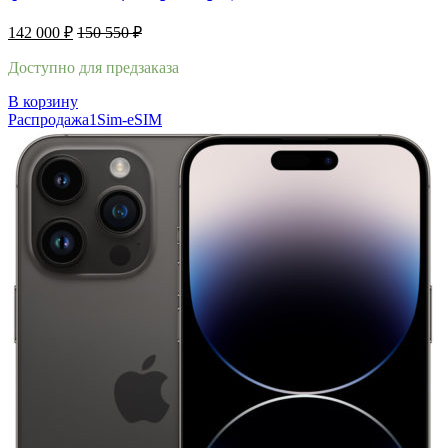
142 000
₽
150 550
₽
Доступно для предзаказа
В корзину
Распродажа
1Sim-eSIM