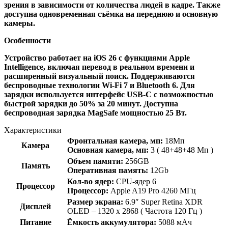
зрения в зависимости от количества людей в кадре. Также
доступна одновременная съёмка на переднюю и основную
камеры.
Особенности
Устройство работает на iOS 26 с функциями Apple
Intelligence, включая перевод в реальном времени и
расширенный визуальный поиск. Поддерживаются
беспроводные технологии Wi-Fi 7 и Bluetooth 6. Для
зарядки используется интерфейс USB-C с возможностью
быстрой зарядки до 50% за 20 минут. Доступна
беспроводная зарядка MagSafe мощностью 25 Вт.
Характеристики
Фронтальная камера, мп:
18Мп
Камера
Основная камера, мп:
3 ( 48+48+48 Мп )
Объем памяти:
256GB
Память
Оперативная память:
12Gb
Кол-во ядер:
CPU-ядер 6
Процессор
Процессор:
Apple A19 Pro 4260 МГц
Размер экрана:
6.9″ Super Retina XDR
Дисплей
OLED – 1320 x 2868 ( Частота 120 Гц )
Питание
Ёмкость аккумулятора:
5088 мАч