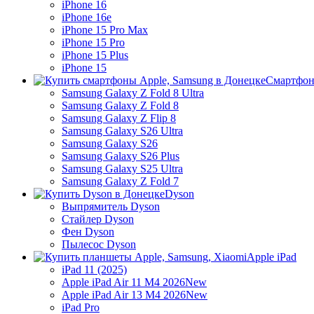
iPhone 16
iPhone 16e
iPhone 15 Pro Max
iPhone 15 Pro
iPhone 15 Plus
iPhone 15
Смартфон
Samsung Galaxy Z Fold 8 Ultra
Samsung Galaxy Z Fold 8
Samsung Galaxy Z Flip 8
Samsung Galaxy S26 Ultra
Samsung Galaxy S26
Samsung Galaxy S26 Plus
Samsung Galaxy S25 Ultra
Samsung Galaxy Z Fold 7
Dyson
Выпрямитель Dyson
Стайлер Dyson
Фен Dyson
Пылесос Dyson
Apple iPad
iPad 11 (2025)
Apple iPad Air 11 M4 2026
New
Apple iPad Air 13 M4 2026
New
iPad Pro