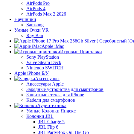
AirPods Pro
AirPods 4
AirPods Max 2 2026
Наушники
Samsung
Умные Очки VR
Ray Ban
Э
Apple iMac
Игровые Приставки
Sony PlayStation
Valve Steam Deck
Nintendo SWITCH
Apple iPhone Б/У
Аксессуары
Аксессуары Apple
Зарядные устройства для смартфонов
Защитные стекла для iPhone
Кабели для смартфонов
Аудиотехника
Умные Колонки Яндекс
Колонки JBL
JBL Charge 5
JBL Flip 6
JBL PartyBox On-The-Go