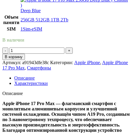
Deep Blue
Объем
256GB
512GB
1TB
2Tb
памяти
SIM
1Sim-eSIM
В наличии
Количество
товара
В корзину
Apple
Артикул:
a91943dfe38c
Категории:
Apple iPhone
,
Apple iPhone
iPhone
17 Pro Max
,
Смартфоны
17
Pro
Описание
Max
Характеристики
1TB
Silver
Описание
(
Серебристый
Apple iPhone 17 Pro Max — флагманский смартфон с
)
монолитным алюминиевым корпусом и улучшенной
системой охлаждения. Оснащён чипом A19 Pro, созданным
по 3-нанометровому техпроцессу, что обеспечивает
высокую производительность и энергоэффективность.
Благодаря оптимизированной конструкции устройство