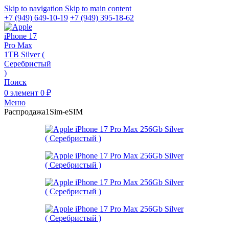
Skip to navigation
Skip to main content
+7 (949) 649-10-19
+7 (949) 395-18-62
Поиск
0
элемент
0
₽
Меню
Распродажа
1Sim-eSIM