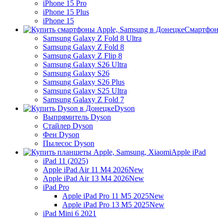
iPhone 15 Pro
iPhone 15 Plus
iPhone 15
Смартфон
Samsung Galaxy Z Fold 8 Ultra
Samsung Galaxy Z Fold 8
Samsung Galaxy Z Flip 8
Samsung Galaxy S26 Ultra
Samsung Galaxy S26
Samsung Galaxy S26 Plus
Samsung Galaxy S25 Ultra
Samsung Galaxy Z Fold 7
Dyson
Выпрямитель Dyson
Стайлер Dyson
Фен Dyson
Пылесос Dyson
Apple iPad
iPad 11 (2025)
Apple iPad Air 11 M4 2026
New
Apple iPad Air 13 M4 2026
New
iPad Pro
Apple iPad Pro 11 M5 2025
New
Apple iPad Pro 13 M5 2025
New
iPad Mini 6 2021