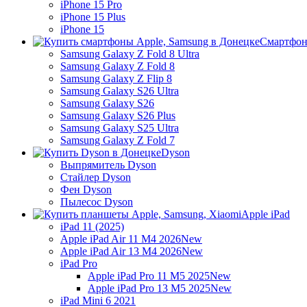
iPhone 15 Pro
iPhone 15 Plus
iPhone 15
Смартфон
Samsung Galaxy Z Fold 8 Ultra
Samsung Galaxy Z Fold 8
Samsung Galaxy Z Flip 8
Samsung Galaxy S26 Ultra
Samsung Galaxy S26
Samsung Galaxy S26 Plus
Samsung Galaxy S25 Ultra
Samsung Galaxy Z Fold 7
Dyson
Выпрямитель Dyson
Стайлер Dyson
Фен Dyson
Пылесос Dyson
Apple iPad
iPad 11 (2025)
Apple iPad Air 11 M4 2026
New
Apple iPad Air 13 M4 2026
New
iPad Pro
Apple iPad Pro 11 M5 2025
New
Apple iPad Pro 13 M5 2025
New
iPad Mini 6 2021