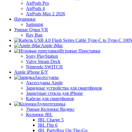
AirPods Pro
AirPods 4
AirPods Max 2 2026
Наушники
Samsung
Умные Очки VR
Ray Ban
Apple iMac
Игровые Приставки
Sony PlayStation
Valve Steam Deck
Nintendo SWITCH
Apple iPhone Б/У
Аксессуары
Аксессуары Apple
Зарядные устройства для смартфонов
Защитные стекла для iPhone
Кабели для смартфонов
Аудиотехника
Умные Колонки Яндекс
Колонки JBL
JBL Charge 5
JBL Flip 6
JBL PartyBox On-The-Go