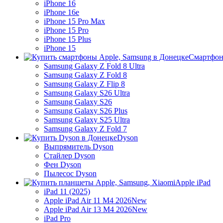
iPhone 16
iPhone 16e
iPhone 15 Pro Max
iPhone 15 Pro
iPhone 15 Plus
iPhone 15
Смартфон
Samsung Galaxy Z Fold 8 Ultra
Samsung Galaxy Z Fold 8
Samsung Galaxy Z Flip 8
Samsung Galaxy S26 Ultra
Samsung Galaxy S26
Samsung Galaxy S26 Plus
Samsung Galaxy S25 Ultra
Samsung Galaxy Z Fold 7
Dyson
Выпрямитель Dyson
Стайлер Dyson
Фен Dyson
Пылесос Dyson
Apple iPad
iPad 11 (2025)
Apple iPad Air 11 M4 2026
New
Apple iPad Air 13 M4 2026
New
iPad Pro