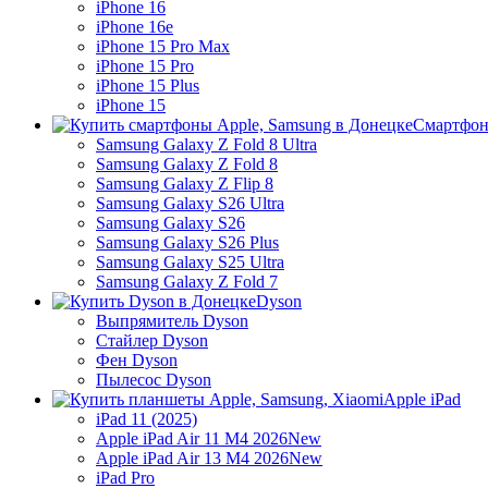
iPhone 16
iPhone 16e
iPhone 15 Pro Max
iPhone 15 Pro
iPhone 15 Plus
iPhone 15
Смартфон
Samsung Galaxy Z Fold 8 Ultra
Samsung Galaxy Z Fold 8
Samsung Galaxy Z Flip 8
Samsung Galaxy S26 Ultra
Samsung Galaxy S26
Samsung Galaxy S26 Plus
Samsung Galaxy S25 Ultra
Samsung Galaxy Z Fold 7
Dyson
Выпрямитель Dyson
Стайлер Dyson
Фен Dyson
Пылесос Dyson
Apple iPad
iPad 11 (2025)
Apple iPad Air 11 M4 2026
New
Apple iPad Air 13 M4 2026
New
iPad Pro