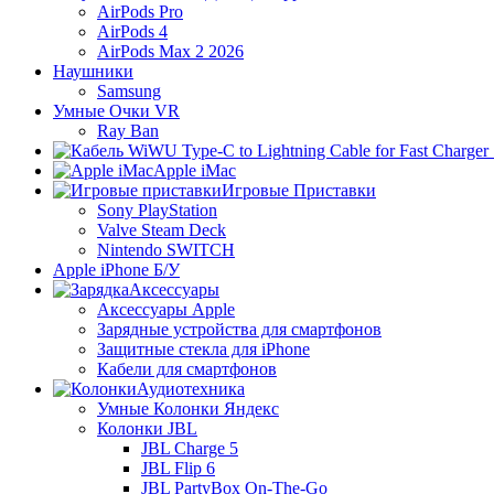
AirPods Pro
AirPods 4
AirPods Max 2 2026
Наушники
Samsung
Умные Очки VR
Ray Ban
Apple iMac
Игровые Приставки
Sony PlayStation
Valve Steam Deck
Nintendo SWITCH
Apple iPhone Б/У
Аксессуары
Аксессуары Apple
Зарядные устройства для смартфонов
Защитные стекла для iPhone
Кабели для смартфонов
Аудиотехника
Умные Колонки Яндекс
Колонки JBL
JBL Charge 5
JBL Flip 6
JBL PartyBox On-The-Go