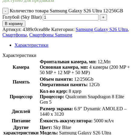
Доступно для предзаказа
Количество товара Samsung Galaxy S26 Ultra 12/256GB
Голубой (Sky Blue)
В корзину
Артикул:
4389c0cea88e
Категории:
Samsung Galaxy S26 Ultra
,
Смартфоны
,
Смартфоны Samsung
Характеристики
Характеристики
Фронтальная камера, мп:
12,Мп
Камера
Основная камера, мп:
4 камеры (200 MP +
50 MP + 12 MP + 50 MP)
Объем памяти:
12/256Gb
Память
Оперативная память:
12Gb
Кол-во ядер:
8 ядер
Процессор
Процессор:
Qualcomm Snapdragon 8 Elite
Gen 5
Размер экрана:
6.9" Dynamic AMOLED –
Дисплей
1440 x 3120
Питание
Ёмкость аккумулятора:
5000 мАч
Другие
Цвет:
Sky Blue
характеристики
Модель:
Samsung Galaxy S26 Ultra