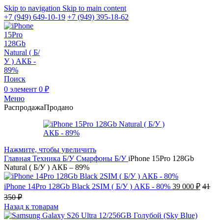
Skip to navigation
Skip to main content
+7 (949) 649-10-19
+7 (949) 395-18-62
Поиск
0
элемент
0
₽
Меню
Распродажа
Продано
Нажмите, чтобы увеличить
Главная
Техника Б/У
Смарфоны Б/У
iPhone 15Pro 128Gb
Natural ( Б/У ) АКБ – 89%
iPhone 14Pro 128Gb Black 2SIM ( Б/У ) АКБ - 80%
39 000
₽
41
350
₽
Назад к товарам