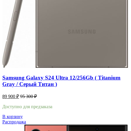
Samsung Galaxy S24 Ultra 12/256Gb ( Titanium
Gray / Cерый Титан )
89 900
₽
95 300
₽
Доступно для предзаказа
В корзину
Распродажа