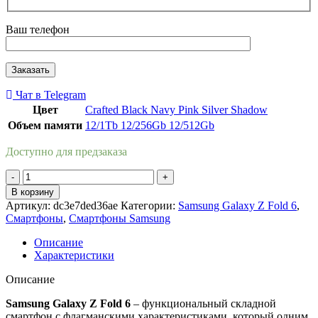
Ваш телефон
Чат в Telegram
Цвет
Crafted Black
Navy
Pink
Silver Shadow
Объем памяти
12/1Tb
12/256Gb
12/512Gb
Доступно для предзаказа
Количество
товара
В корзину
Samsung
Артикул:
dc3e7ded36ae
Категории:
Samsung Galaxy Z Fold 6
,
Galaxy
Смартфоны
,
Смартфоны Samsung
Z
Fold
Описание
6
Характеристики
12/512Gb
Silver
Описание
Shadow
/
Samsung Galaxy Z Fold 6
– функциональный складной
Темно-
смартфон с флагманскими характеристиками, который одним