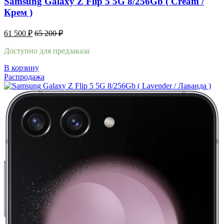
Samsung Galaxy Z Flip 5 5G 8/256Gb ( Cream /
Крем )
61 500
₽
65 200
₽
Доступно для предзаказа
В корзину
Распродажа