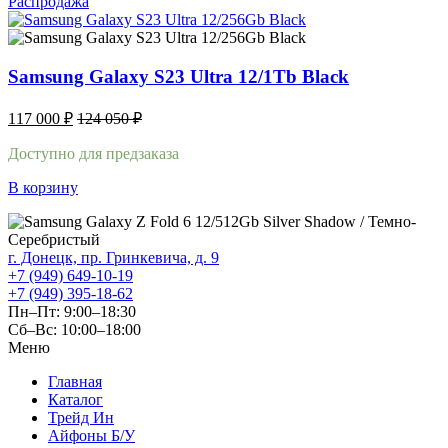
Распродажа
Samsung Galaxy S23 Ultra 12/1Tb Black
117 000
₽
124 050
₽
Доступно для предзаказа
В корзину
г. Донецк, пр. Гринкевича, д. 9
+7 (949) 649-10-19
+7 (949) 395-18-62
Пн–Пт: 9:00–18:30
Сб–Вс: 10:00–18:00
Меню
Главная
Каталог
Трейд Ин
Айфоны Б/У