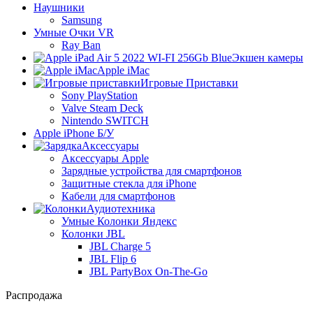
Наушники
Samsung
Умные Очки VR
Ray Ban
Экшен камеры
Apple iMac
Игровые Приставки
Sony PlayStation
Valve Steam Deck
Nintendo SWITCH
Apple iPhone Б/У
Аксессуары
Аксессуары Apple
Зарядные устройства для смартфонов
Защитные стекла для iPhone
Кабели для смартфонов
Аудиотехника
Умные Колонки Яндекс
Колонки JBL
JBL Charge 5
JBL Flip 6
JBL PartyBox On-The-Go
Распродажа