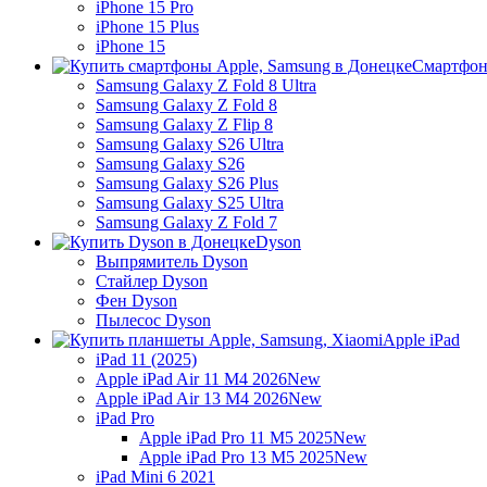
iPhone 15 Pro
iPhone 15 Plus
iPhone 15
Смартфон
Samsung Galaxy Z Fold 8 Ultra
Samsung Galaxy Z Fold 8
Samsung Galaxy Z Flip 8
Samsung Galaxy S26 Ultra
Samsung Galaxy S26
Samsung Galaxy S26 Plus
Samsung Galaxy S25 Ultra
Samsung Galaxy Z Fold 7
Dyson
Выпрямитель Dyson
Стайлер Dyson
Фен Dyson
Пылесос Dyson
Apple iPad
iPad 11 (2025)
Apple iPad Air 11 M4 2026
New
Apple iPad Air 13 M4 2026
New
iPad Pro
Apple iPad Pro 11 M5 2025
New
Apple iPad Pro 13 M5 2025
New
iPad Mini 6 2021