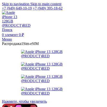
Skip to navigation
Skip to main content
+7 (949) 649-10-19
+7 (949) 395-18-62
Поиск
0
элемент
0
₽
Меню
Распродажа
1Sim-eSIM
Нажмите, чтобы увеличить