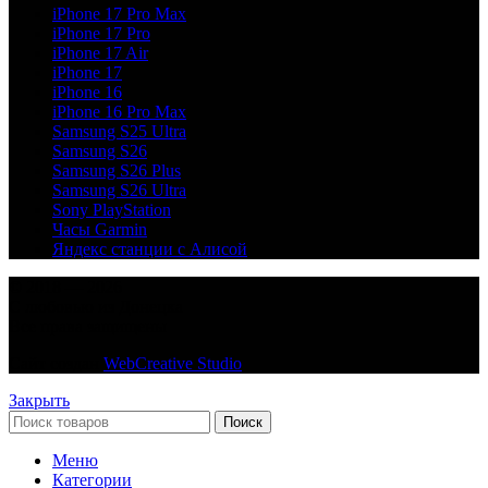
iPhone 17 Pro Max
iPhone 17 Pro
iPhone 17 Air
iPhone 17
iPhone 16
iPhone 16 Pro Max
Samsung S25 Ultra
Samsung S26
Samsung S26 Plus
Samsung S26 Ultra
Sony PlayStation
Часы Garmin
Яндекс станции с Алисой
© 2018 — 2026
С любовью из Донецка
Все права защищены
Сайт создан
WebCreative Studio
Закрыть
Поиск
Меню
Категории