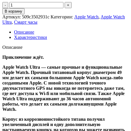
Количество
товара
В корзину
Apple
Артикул:
509c3502931c
Категории:
Apple Watch
,
Apple Watch
Watch
Ultra
,
Смарт часы
Ultra
49
Описание
mm
Характеристики
Titanium
Case
Описание
White
Ocean
Приключение ждёт.
Band
Apple Watch Ultra — самые прочные и функциональные
Apple Watch. Прочный титановый корпус диаметром 49
мм делает их самыми большими Apple Watch когда-либо
созданными Apple. С новой технологией точного
двухчастотного GPS вы никогда не потеряетесь даже там,
где нет доступа к Wi-fi или мобильной связи. Также Apple
Watch Ultra поддерживают до 36 часов автономной
работы, что делает их самыми долгоживущими Apple
Watch.
Корпус из коррозионностойкого титана получил
увеличенный дисплей и одну дополнительную
настраиваемую кнопку, на которую вы можете назначить