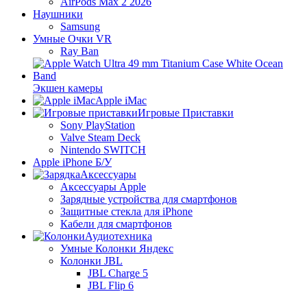
AirPods Max 2 2026
Наушники
Samsung
Умные Очки VR
Ray Ban
Экшен камеры
Apple iMac
Игровые Приставки
Sony PlayStation
Valve Steam Deck
Nintendo SWITCH
Apple iPhone Б/У
Аксессуары
Аксессуары Apple
Зарядные устройства для смартфонов
Защитные стекла для iPhone
Кабели для смартфонов
Аудиотехника
Умные Колонки Яндекс
Колонки JBL
JBL Charge 5
JBL Flip 6
JBL PartyBox On-The-Go