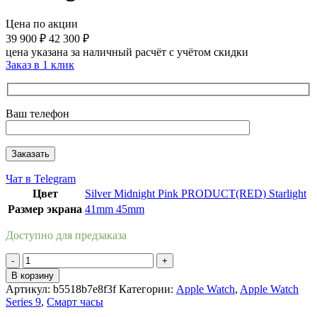
Цена по акции
39 900
₽
42 300
₽
цена указана за наличный расчёт с учётом скидки
Заказ в 1 клик
Ваш телефон
Чат в Telegram
Цвет
Silver
Midnight
Pink
PRODUCT(RED)
Starlight
Размер экрана
41mm
45mm
Доступно для предзаказа
Количество
товара
В корзину
Apple
Артикул:
b5518b7e8f3f
Категории:
Apple Watch
,
Apple Watch
Watch
Series 9
,
Смарт часы
Series