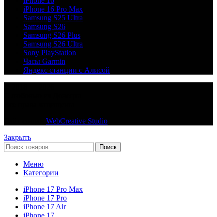
iPhone 16
iPhone 16 Pro Max
Samsung S25 Ultra
Samsung S26
Samsung S26 Plus
Samsung S26 Ultra
Sony PlayStation
Часы Garmin
Яндекс станции с Алисой
© 2018 — 2026
С любовью из Донецка
Все права защищены
Сайт создан
WebCreative Studio
Закрыть
Поиск
Меню
Категории
iPhone 17 Pro Max
iPhone 17 Pro
iPhone 17 Air
iPhone 17