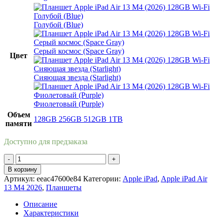
Голубой (Blue)
Серый космос (Space Gray)
Цвет
Сияющая звезда (Starlight)
Фиолетовый (Purple)
Объем
128GB
256GB
512GB
1TB
памяти
Доступно для предзаказа
Количество
товара
В корзину
Планшет
Артикул:
eeac47600e84
Категории:
Apple iPad
,
Apple iPad Air
Apple
13 M4 2026
,
Планшеты
iPad
Air
Описание
13
Характеристики