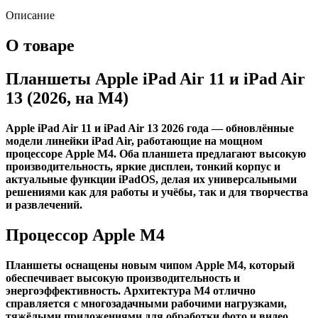
M4
(2026)
Описание
1Tb
Wi-
О товаре
Fi
Голубой
Планшеты Apple iPad Air 11 и iPad Air
(Blue)
13 (2026, на M4)
Apple iPad Air 11 и iPad Air 13 2026 года — обновлённые
модели линейки iPad Air, работающие на мощном
процессоре Apple M4. Оба планшета предлагают высокую
производительность, яркие дисплеи, тонкий корпус и
актуальные функции iPadOS, делая их универсальными
решениями как для работы и учёбы, так и для творчества
и развлечений.
Процессор Apple M4
Планшеты оснащены новым чипом Apple M4, который
обеспечивает высокую производительность и
энергоэффективность. Архитектура M4 отлично
справляется с многозадачными рабочими нагрузками,
тяжёлыми приложениями для обработки фото и видео,