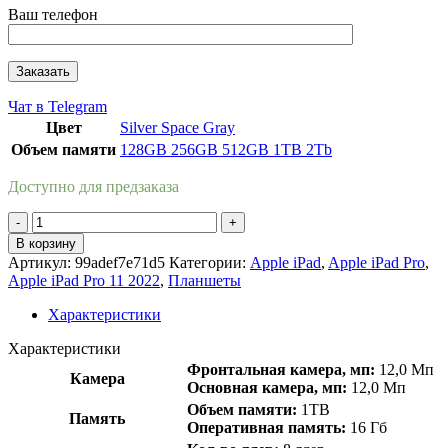
Ваш телефон
Чат в Telegram
Цвет
Silver
Space Gray
Объем памяти
128GB
256GB
512GB
1TB
2Tb
Доступно для предзаказа
Количество
товара
В корзину
Apple
Артикул:
99adef7e71d5
Категории:
Apple iPad
,
Apple iPad Pro
,
iPad
Apple iPad Pro 11 2022
,
Планшеты
Pro
11
Характеристики
2022
WI-
Характеристики
FI
Фронтальная камера, мп:
12,0 Мп
Камера
1Tb
Основная камера, мп:
12,0 Мп
Space
Объем памяти:
1TB
Gray
Память
Оперативная память:
16 Гб