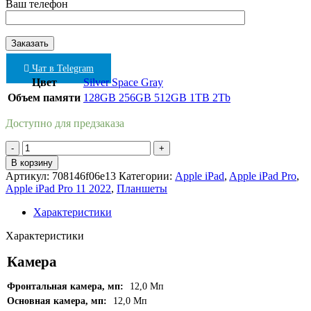
Ваш телефон
Чат в Telegram
Цвет
Silver
Space Gray
Объем памяти
128GB
256GB
512GB
1TB
2Tb
Доступно для предзаказа
Количество
товара
В корзину
Apple
Артикул:
708146f06e13
Категории:
Apple iPad
,
Apple iPad Pro
,
iPad
Apple iPad Pro 11 2022
,
Планшеты
Pro
11
Характеристики
2022
WI-
Характеристики
FI
512Gb
Камера
Space
Gray
Фронтальная камера, мп:
12,0 Мп
Основная камера, мп:
12,0 Мп