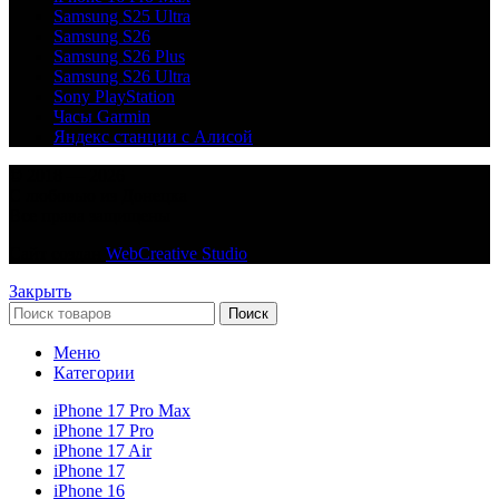
Samsung S25 Ultra
Samsung S26
Samsung S26 Plus
Samsung S26 Ultra
Sony PlayStation
Часы Garmin
Яндекс станции с Алисой
© 2018 — 2026
С любовью из Донецка
Все права защищены
Сайт создан
WebCreative Studio
Закрыть
Поиск
Меню
Категории
iPhone 17 Pro Max
iPhone 17 Pro
iPhone 17 Air
iPhone 17
iPhone 16