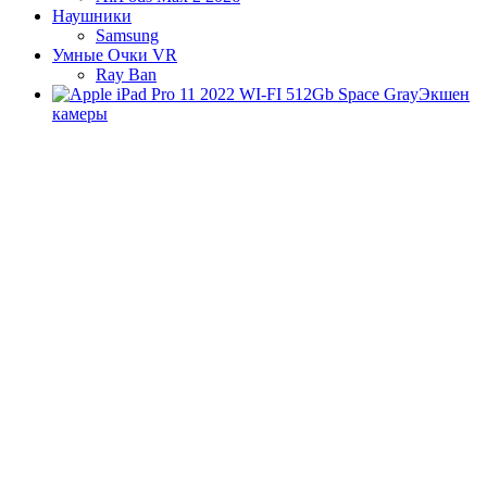
Наушники
Samsung
Умные Очки VR
Ray Ban
Экшен
камеры
Apple iMac
Игровые Приставки
Sony PlayStation
Valve Steam Deck
Nintendo SWITCH
Apple iPhone Б/У
Аксессуары
Аксессуары Apple
Зарядные устройства для смартфонов
Защитные стекла для iPhone
Кабели для смартфонов
Аудиотехника
Умные Колонки Яндекс
Колонки JBL
JBL Charge 5
JBL Flip 6
JBL PartyBox On-The-Go
Корзина