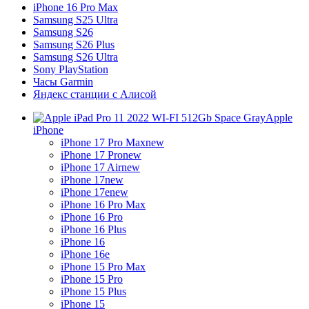
iPhone 16 Pro Max
Samsung S25 Ultra
Samsung S26
Samsung S26 Plus
Samsung S26 Ultra
Sony PlayStation
Часы Garmin
Яндекс станции с Алисой
Apple
iPhone
iPhone 17 Pro Max
new
iPhone 17 Pro
new
iPhone 17 Air
new
iPhone 17
new
iPhone 17e
new
iPhone 16 Pro Max
iPhone 16 Pro
iPhone 16 Plus
iPhone 16
iPhone 16e
iPhone 15 Pro Max
iPhone 15 Pro
iPhone 15 Plus
iPhone 15