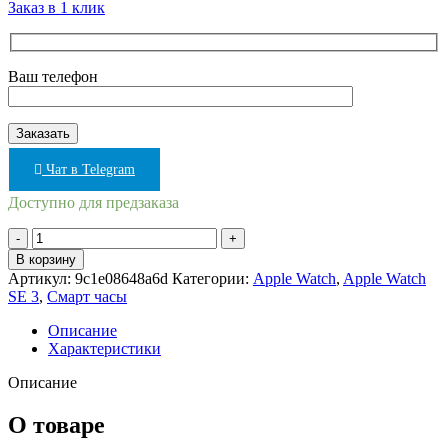
Заказ в 1 клик
Ваш телефон
Чат в Telegram
Доступно для предзаказа
Количество
товара
В корзину
Умные
Артикул:
9c1e08648a6d
Категории:
Apple Watch
,
Apple Watch
часы
SE 3
,
Смарт часы
Apple
Watch
Описание
SE
Характеристики
3
2025
Описание
44mm
Midnight
О товаре
Aluminum